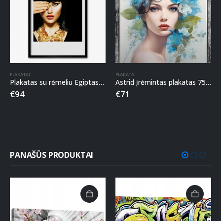
PLAKATAI
PLAKATAI
Plakatas su rėmeliu Egiptas 50x70cm
Astrid įrėmintas plakatas 75x55cm
€
94
€
71
PANAŠŪS PRODUKTAI