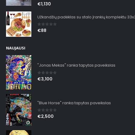
0
out of 5
€
1,130
Užkandžių padėklas su stalo įrankių komplektu 33
0
out of 5
€
88
NAUJAUSI
"Jonas Mekas" ranka tapytas paveikslas
0
out of 5
€
3,100
"Blue Horse" ranka tapytas paveikslas
0
out of 5
€
2,500