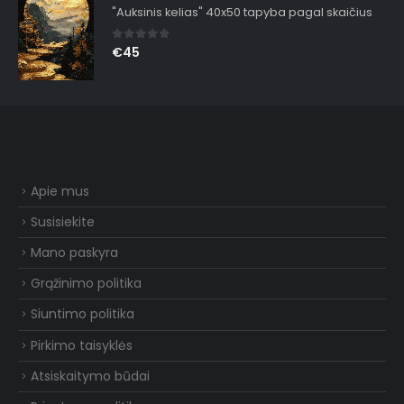
"Auksinis kelias" 40x50 tapyba pagal skaičius
0
out of 5
€
45
Apie mus
Susisiekite
Mano paskyra
Grąžinimo politika
Siuntimo politika
Pirkimo taisyklės
Atsiskaitymo būdai