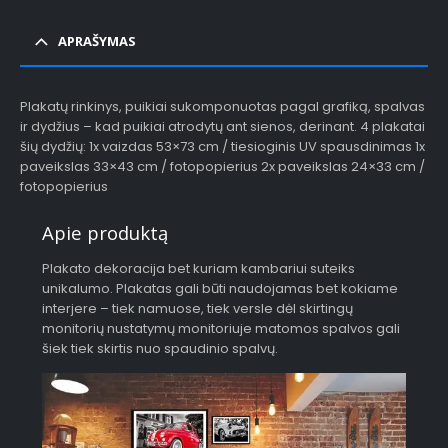
APRAŠYMAS
Plakatų rinkinys, puikiai sukomponuotas pagal grafiką, spalvas
ir dydžius – kad puikiai atrodytų ant sienos, derinant. 4 plakatai
šių dydžių: 1x vaizdas 53×73 cm / tiesioginis UV spausdinimas 1x
paveikslas 33×43 cm / fotopopierius 2x paveikslas 24×33 cm /
fotopopierius
Apie produktą
Plakato dekoracija bet kuriam kambariui suteiks
unikalumo. Plakatas gali būti naudojamas bet kokiame
interjere – tiek namuose, tiek versle dėl skirtingų
monitorių nustatymų monitoriuje matomos spalvos gali
šiek tiek skirtis nuo spaudinio spalvų.