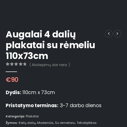
Augalai 4 dalių
plakatai su rėmeliu
110x73cm
( Atsiliepimų dar nėra. )
0
out of 5
€
90
Dydis:
110cm x 73cm
Pristatymo terminas:
3-7 darbo dienos
Kategorija:
Plakatai
Žymos:
Kelių dalių
,
Modernūs
,
Su rėmeliais
,
Tetratiptikas