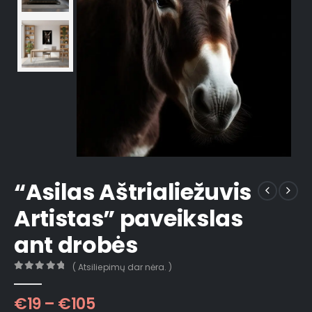
“Asilas Aštrialiežuvis
Artistas” paveikslas
ant drobės
( Atsiliepimų dar nėra. )
0
out of 5
€
19
–
€
105