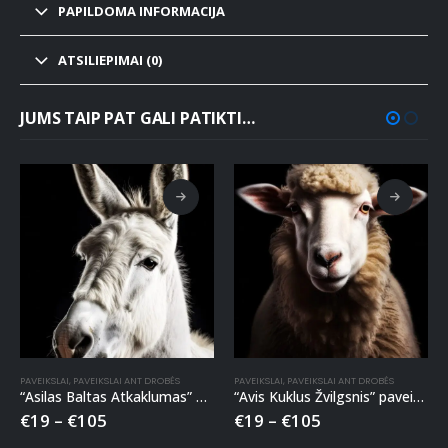
PAPILDOMA INFORMACIJA
ATSILIEPIMAI (0)
JUMS TAIP PAT GALI PATIKTI…
PAVEIKSLAI
,
PAVEIKSLAI ANT DROBĖS
PAVEIKSLAI
,
PAVEIKSLAI ANT DROBĖS
“Asilas Baltas Atkaklumas” paveikslas ant drobės
“Avis Kuklus Žvilgsnis” paveikslas ant drobės
€
19
–
€
105
€
19
–
€
105