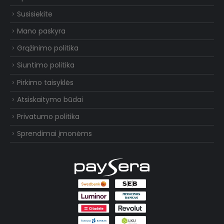
Susisiekite
Mano paskyra
Grąžinimo politika
Siuntimo politika
Pirkimo taisyklės
Atsiskaitymo būdai
Privatumo politika
Sprendimai įmonėms