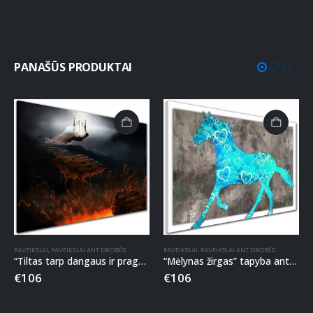
PANAŠŪS PRODUKTAI
PAVEIKSLAI
,
PAVEIKSLAI ANT DROBĖS
PAVEIKSLAI
,
PAVEIKSLAI ANT DROBĖS
“Tiltas tarp dangaus ir pragaro” tapyba ant drobės
“Mėlynas žirgas” tapyba ant drobės
€
106
€
106