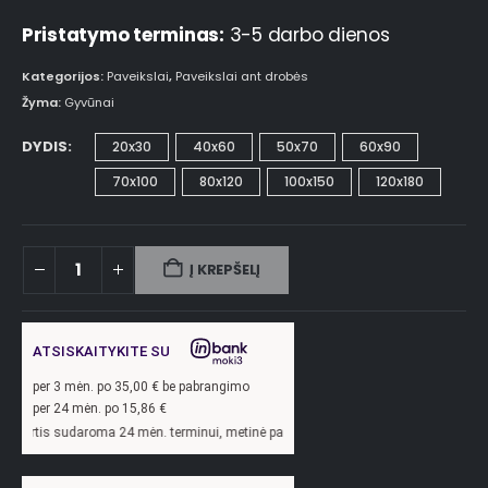
Pristatymo terminas:
3-5 darbo dienos
Kategorijos:
Paveikslai
,
Paveikslai ant drobės
Žyma:
Gyvūnai
DYDIS
20x30
40x60
50x70
60x90
70x100
80x120
100x150
120x180
Į KREPŠELĮ
ATSISKAITYKITE SU
per
3
mėn. po
35,00
€ be pabrangimo
per 24 mėn. po
15,86
€
oma 24 mėn. terminui, metinė palūkanų norma –
13,9
%, sutarties sudarymo mokest