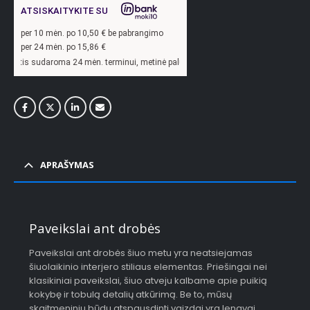
ATSISKAITYKITE SU
per
10
mėn. po
10,50
€ be pabrangimo
per 24 mėn. po
15,86
€
oma 24 mėn. terminui, metinė palūkanų norma –
13,9
%, sutarties sudarymo mokest
APRAŠYMAS
Paveikslai ant drobės
Paveikslai ant drobės šiuo metu yra neatsiejamas
šiuolaikinio interjero stiliaus elementas. Priešingai nei
klasikiniai paveikslai, šiuo atveju kalbame apie puikią
kokybę ir tobulą detalių atkūrimą. Be to, mūsų
skaitmeniniu būdu atspausdinti vaizdai yra lengvai