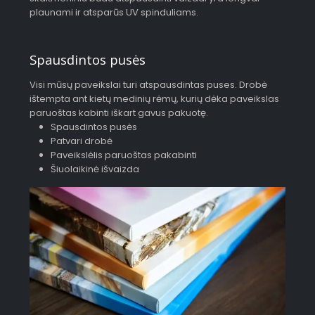
plaunami ir atsparūs UV spinduliams.
Spausdintos pusės
Visi mūsų paveikslai turi atspausdintas puses. Drobė
ištempta ant kietų medinių rėmų, kurių dėka paveikslas
paruoštas kabinti iškart gavus pakuotę.
Spausdintos pusės
Patvari drobė
Paveikslėlis paruoštas pakabinti
Šiuolaikinė išvaizda