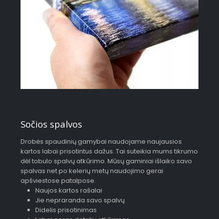
Sočios spalvos
Drobės spaudinių gamybai naudojame naujausios
kartos labai prisotintus dažus. Tai suteikia mums tikrumo
dėl tobulo spalvų atkūrimo. Mūsų gaminiai išlaiko savo
spalvas net po kelerių metų naudojimo gerai
apšviestose patalpose.
Naujos kartos rašalai
Jie nepraranda savo spalvų
Didelis prisotinimas