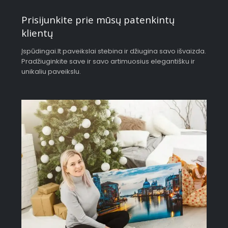
Prisijunkite prie mūsų patenkintų
klientų
Įspūdingai.lt paveikslai stebina ir džiugina savo išvaizda.
Pradžiuginkite save ir savo artimuosius elegantišku ir
unikaliu paveikslu.