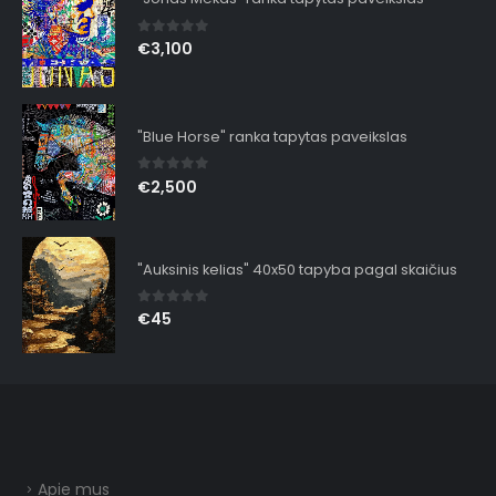
0
out of 5
€
3,100
"Blue Horse" ranka tapytas paveikslas
0
out of 5
€
2,500
"Auksinis kelias" 40x50 tapyba pagal skaičius
0
out of 5
€
45
Apie mus