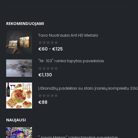
REKOMENDUOJAMI
Tavo Nuotrauka Ant HD Metalo
0
out of 5
€
60
€
125
–
"Nr. 103" ranka tapytas paveikslas
0
out of 5
€
1,130
Užkandžių padėklas su stalo įrankių komplektu 33
0
out of 5
€
88
NAUJAUSI
"Jonas Mekas" ranka tapytas paveikslas