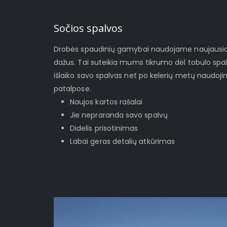
Sočios spalvos
Drobės spaudinių gamybai naudojame naujausios 
dažus. Tai suteikia mums tikrumo dėl tobulo spa
išlaiko savo spalvas net po kelerių metų naudoj
patalpose.
Naujos kartos rašalai
Jie nepraranda savo spalvų
Didelis prisotinimas
Labai geras detalių atkūrimas