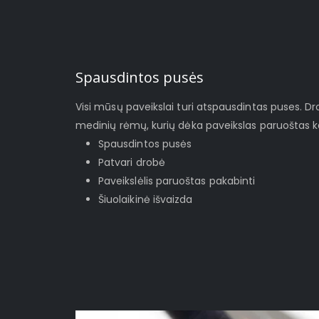
Spausdintos pusės
Visi mūsų paveikslai turi atspausdintas puses. D
medinių rėmų, kurių dėka paveikslas paruoštas ka
Spausdintos pusės
Patvari drobė
Paveikslėlis paruoštas pakabinti
Šiuolaikinė išvaizda