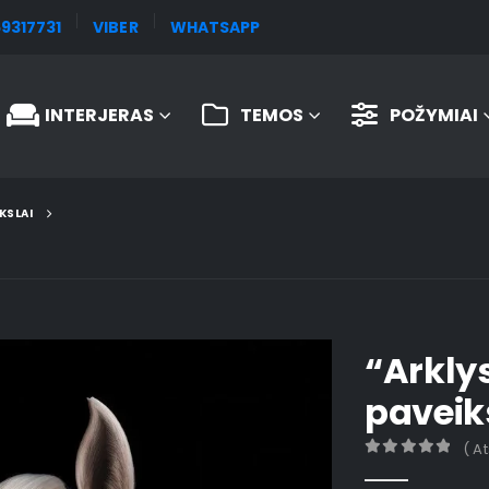
9317731
VIBER
WHATSAPP
INTERJERAS
TEMOS
POŽYMIAI
KSLAI
“Arklys
paveik
( A
0
out of 5