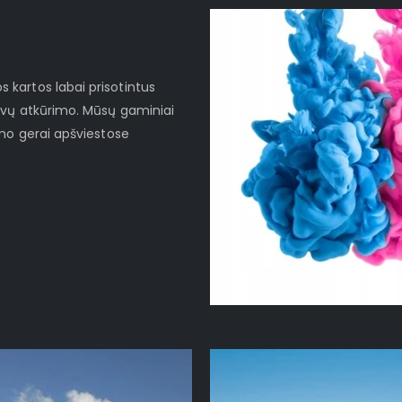
kartos labai prisotintus
lvų atkūrimo. Mūsų gaminiai
imo gerai apšviestose