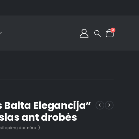
0
 Balta Elegancija”
slas ant drobės
tsiliepimų dar nėra. )