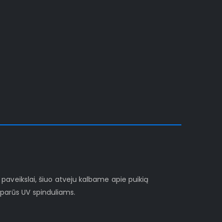
i paveikslai, šiuo atveju kalbame apie puikią
sparūs UV spinduliams.