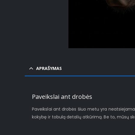
APRAŠYMAS
Paveikslai ant drobės
Paveikslai ant drobės šiuo metu yra neatsiejamas š
kokybę ir tobulą detalių atkūrimą. Be to, mūsų s