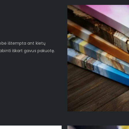
robė ištempta ant kietų
binti iškart gavus pakuotę.