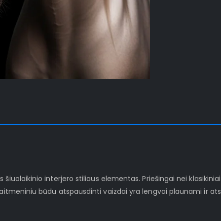
iuolaikinio interjero stiliaus elementas. Priešingai nei klasikinia
kaitmeniniu būdu atspausdinti vaizdai yra lengvai plaunami ir at