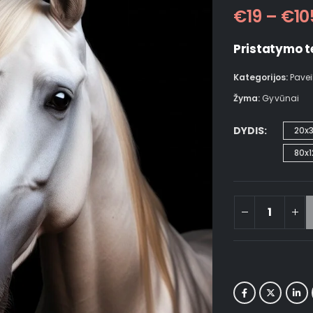
€
19
–
€
10
Pristatymo t
Kategorijos:
Pavei
Žyma:
Gyvūnai
DYDIS
20x
80x1