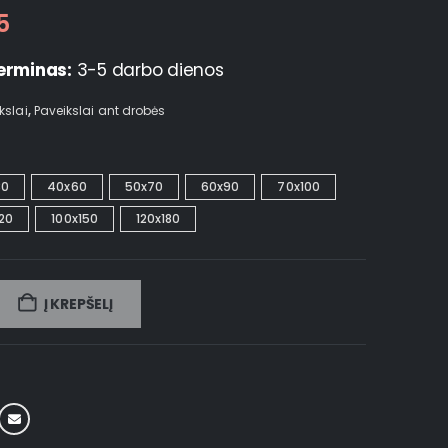
5
erminas:
3-5 darbo dienos
kslai
,
Paveikslai ant drobės
30
40x60
50x70
60x90
70x100
20
100x150
120x180
Į KREPŠELĮ