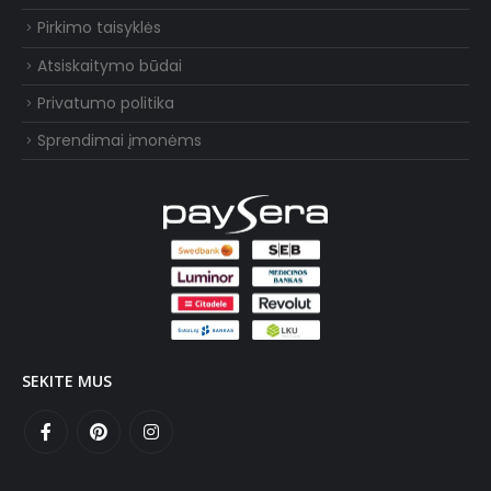
Pirkimo taisyklės
Atsiskaitymo būdai
Privatumo politika
Sprendimai įmonėms
SEKITE MUS