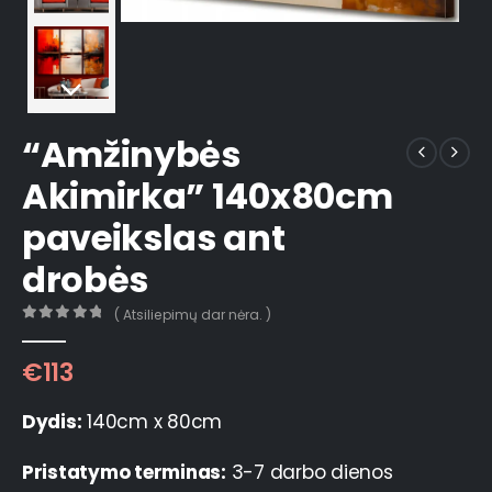
“Amžinybės
Akimirka” 140x80cm
paveikslas ant
drobės
( Atsiliepimų dar nėra. )
0
out of 5
€
113
Dydis:
140cm x 80cm
Pristatymo terminas:
3-7 darbo dienos