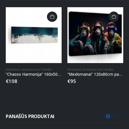
PAVEIKSLAI
,
PAVEIKSLAI ANT DROBĖS
PAVEIKSLAI
,
PAVEIKSLAI ANT DROBĖS
“Chaoso Harmonija” 160x50cm paveikslas ant drobės
“Mexlomanai” 120x80cm paveikslas ant drobės
€
108
€
95
PANAŠŪS PRODUKTAI