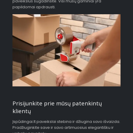
paveikslus sugadinsite. Visi mūsų gaminiai yra
papildomai apdrausti.
Prisijunkite prie mūsų patenkintų
klientų
Įspūdingai.lt paveikslai stebina ir džiugina savo išvaizda.
Pradžiuginkite save ir savo artimuosius elegantišku ir