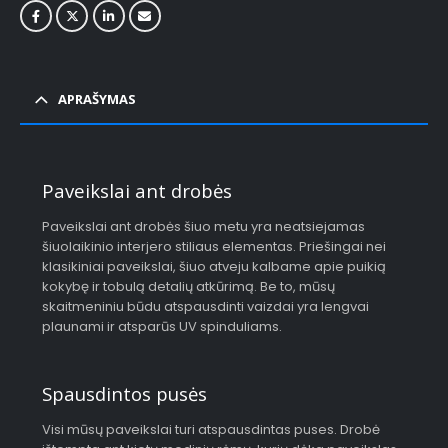
APRAŠYMAS
Paveikslai ant drobės
Paveikslai ant drobės šiuo metu yra neatsiejamas
šiuolaikinio interjero stiliaus elementas. Priešingai nei
klasikiniai paveikslai, šiuo atveju kalbame apie puikią
kokybę ir tobulą detalių atkūrimą. Be to, mūsų
skaitmeniniu būdu atspausdinti vaizdai yra lengvai
plaunami ir atsparūs UV spinduliams.
Spausdintos pusės
Visi mūsų paveikslai turi atspausdintas puses. Drobė