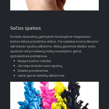
Sočios spalvos
Drobės spaudinių gamybai naudojame naujausios
kartos labai prisotintus dažus. Tai suteikia mums tikrumo
dėl tobulo spalvų atkūrimo. Mūsų gaminiai išlaiko savo
spalvas net po kelerių metų naudojimo gerai
apšviestose patalpose.
Naujos kartos rašalai
Jie nepraranda savo spalvų
Didelis prisotinimas
Labai geras detalių atkūrimas