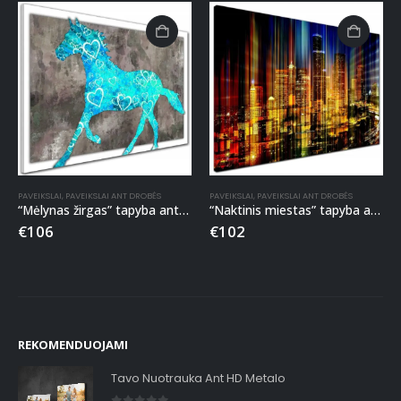
PAVEIKSLAI
,
PAVEIKSLAI ANT DROBĖS
PAVEIKSLAI
,
PAVEIKSLAI ANT DROBĖS
“Mėlynas žirgas” tapyba ant drobės
“Naktinis miestas” tapyba ant drobės
€
106
€
102
REKOMENDUOJAMI
Tavo Nuotrauka Ant HD Metalo