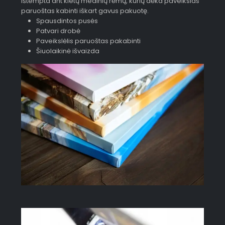
ištempta ant kietų medinių rėmų, kurių dėka paveikslas
paruoštas kabinti iškart gavus pakuotę.
Spausdintos pusės
Patvari drobė
Paveikslėlis paruoštas pakabinti
Šiuolaikinė išvaizda