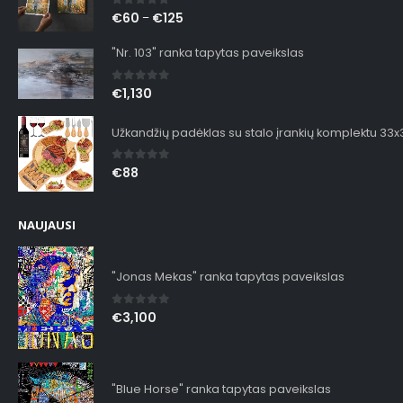
0
out of 5
€
60
€
125
–
"Nr. 103" ranka tapytas paveikslas
0
out of 5
€
1,130
Užkandžių padėklas su stalo įrankių komplektu 33
0
out of 5
€
88
NAUJAUSI
"Jonas Mekas" ranka tapytas paveikslas
0
out of 5
€
3,100
"Blue Horse" ranka tapytas paveikslas