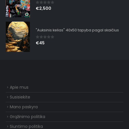
0
out of 5
€
2,500
"Auksinis kelias" 40x50 tapyba pagal skaičius
0
out of 5
€
45
Apie mus
Susisiekite
Mano paskyra
Grąžinimo politika
Siuntimo politika