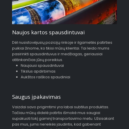
Naujos kartos spausdintuvai
Dėl nusistovėjusių pozicijų rinkoje ir ilgametės patirties
puikiai žinome, ko tikisi mūsų klientai. Tai leido mums
pasirinkti spausdintuvus ir medžiagas, geriausiai
atitinkančias jūsų poreikius.
Naujausi spausdintuvai
Tikslus apdirbimas
Aukštos raiškos spaudiniai
Saugus įpakavimas
Vaizdai savo prigimtimi yra labai subtilus produktas.
Tačiau mūsų didelė patirtis išmokė mus saugiai
supakuoti tokį gaminį transportavimo metu. Užsisakant
pas mus, jums nereikės jaudintis, kad gabenant