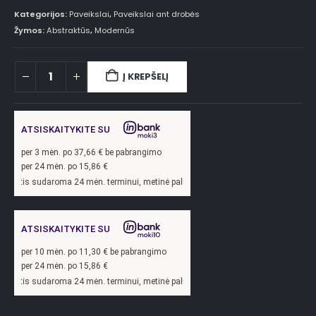
Kategorijos:
Paveikslai
,
Paveikslai ant drobės
Žymos:
Abstraktūs
,
Modernūs
Į KREPŠELĮ
ATSISKAITYKITE SU
per
3
mėn. po
37,66
€ be pabrangimo
per 24 mėn. po
15,86
€
oma 24 mėn. terminui, metinė palūkanų norma –
13,9
%, sutarties sudarymo mokest
ATSISKAITYKITE SU
per
10
mėn. po
11,30
€ be pabrangimo
per 24 mėn. po
15,86
€
oma 24 mėn. terminui, metinė palūkanų norma –
13,9
%, sutarties sudarymo mokest