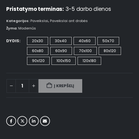
Pristatymo terminas:
3-5 darbo dienos
Kategorijos:
Paveikslai
,
Paveikslai ant drobės
Žyma:
Modernūs
DYDIS
20x30
30x40
40x60
50x70
60x80
60x90
70x100
80x120
90x120
100x150
120x180
Į KREPŠELĮ