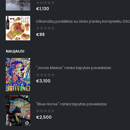
0
out of 5
€
1,130
Užkandžių padėklas su stalo įrankių komplektu 33
0
out of 5
€
88
NAUJAUSI
"Jonas Mekas" ranka tapytas paveikslas
0
out of 5
€
3,100
"Blue Horse" ranka tapytas paveikslas
0
out of 5
€
2,500