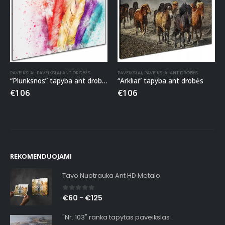
PAVEIKSLAI
,
PAVEIKSLAI ANT DROBĖS
PAVEIKSLAI
,
PAVEIKSLAI ANT DROBĖS
“Plunksnos” tapyba ant drobės
“Arkliai” tapyba ant drobės
€
106
€
106
REKOMENDUOJAMI
Tavo Nuotrauka Ant HD Metalo
0
out of 5
€
60
€
125
–
"Nr. 103" ranka tapytas paveikslas