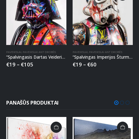
PAVEIKSLAI
,
PAVEIKSLAI ANT DROBĖS
PAVEIKSLAI
,
PAVEIKSLAI ANT DROBĖS
“Spalvingasis Dartas Veideris” paveikslas ant drobės
“Spalvingas Imperijos Šturmuotojas” paveikslas ant drobės
€
19
–
€
105
€
19
–
€
60
PANAŠŪS PRODUKTAI