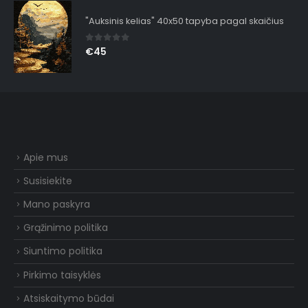
"Auksinis kelias" 40x50 tapyba pagal skaičius
0
out of 5
€
45
Apie mus
Susisiekite
Mano paskyra
Grąžinimo politika
Siuntimo politika
Pirkimo taisyklės
Atsiskaitymo būdai