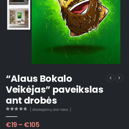
“Alaus Bokalo
Veikėjas” paveikslas
ant drobės
( Atsiliepimų dar nėra. )
0
out of 5
€
19
–
€
105