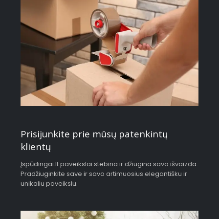
Prisijunkite prie mūsų patenkintų
klientų
Įspūdingai.lt paveikslai stebina ir džiugina savo išvaizda.
Pradžiuginkite save ir savo artimuosius elegantišku ir
unikaliu paveikslu.