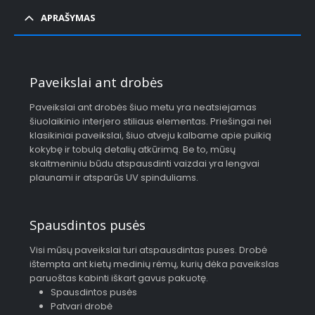
APRAŠYMAS
Paveikslai ant drobės
Paveikslai ant drobės šiuo metu yra neatsiejamas
šiuolaikinio interjero stiliaus elementas. Priešingai nei
klasikiniai paveikslai, šiuo atveju kalbame apie puikią
kokybę ir tobulą detalių atkūrimą. Be to, mūsų
skaitmeniniu būdu atspausdinti vaizdai yra lengvai
plaunami ir atsparūs UV spinduliams.
Spausdintos pusės
Visi mūsų paveikslai turi atspausdintas puses. Drobė
ištempta ant kietų medinių rėmų, kurių dėka paveikslas
paruoštas kabinti iškart gavus pakuotę.
Spausdintos pusės
Patvari drobė