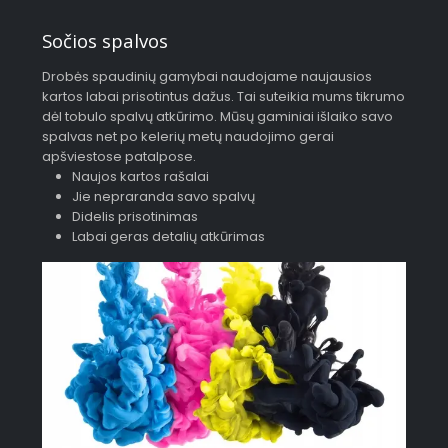
Sočios spalvos
Drobės spaudinių gamybai naudojame naujausios
kartos labai prisotintus dažus. Tai suteikia mums tikrumo
dėl tobulo spalvų atkūrimo. Mūsų gaminiai išlaiko savo
spalvas net po kelerių metų naudojimo gerai
apšviestose patalpose.
Naujos kartos rašalai
Jie nepraranda savo spalvų
Didelis prisotinimas
Labai geras detalių atkūrimas