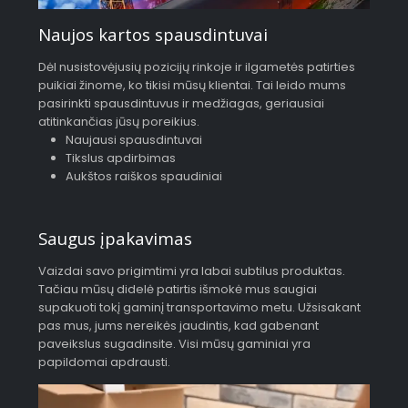
Naujos kartos spausdintuvai
Dėl nusistovėjusių pozicijų rinkoje ir ilgametės patirties
puikiai žinome, ko tikisi mūsų klientai. Tai leido mums
pasirinkti spausdintuvus ir medžiagas, geriausiai
atitinkančias jūsų poreikius.
Naujausi spausdintuvai
Tikslus apdirbimas
Aukštos raiškos spaudiniai
Saugus įpakavimas
Vaizdai savo prigimtimi yra labai subtilus produktas.
Tačiau mūsų didelė patirtis išmokė mus saugiai
supakuoti tokį gaminį transportavimo metu. Užsisakant
pas mus, jums nereikės jaudintis, kad gabenant
paveikslus sugadinsite. Visi mūsų gaminiai yra
papildomai apdrausti.