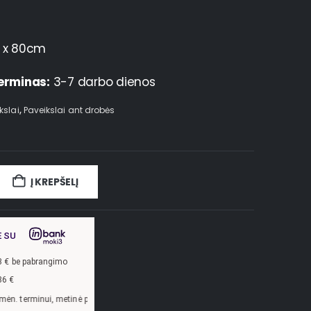
 x 80cm
erminas:
3-7 darbo dienos
kslai
,
Paveikslai ant drobės
Į KREPŠELĮ
E SU
3
€ be pabrangimo
86
€
ūkanų norma –
13,9
%, sutarties sudarymo mokestis -
3
%, mėnesio sutarties moke