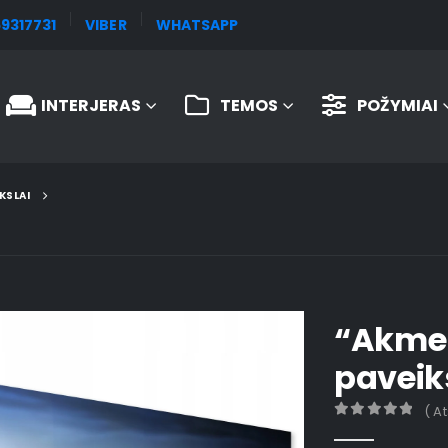
9317731
VIBER
WHATSAPP
INTERJERAS
TEMOS
POŽYMIAI
KSLAI
“Akmen
paveik
( A
0
out of 5