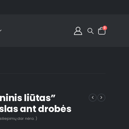
0
inis liūtas”
slas ant drobės
tsiliepimų dar nėra. )