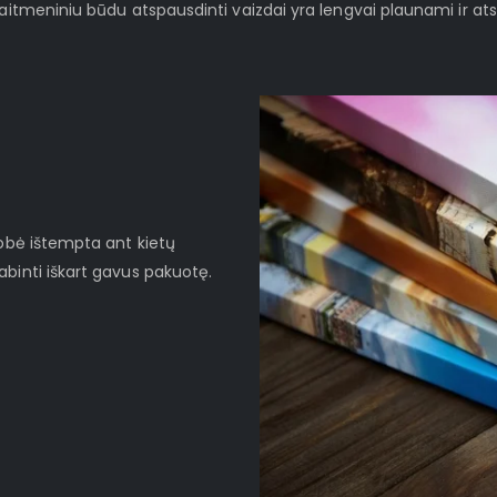
kaitmeniniu būdu atspausdinti vaizdai yra lengvai plaunami ir at
robė ištempta ant kietų
binti iškart gavus pakuotę.