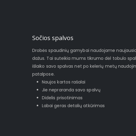
Sočios spalvos
Drobės spaudinių gamybai naudojame naujausios 
dažus. Tai suteikia mums tikrumo dėl tobulo spa
išlaiko savo spalvas net po kelerių metų naudoj
patalpose.
Naujos kartos rašalai
Jie nepraranda savo spalvų
Didelis prisotinimas
Labai geras detalių atkūrimas