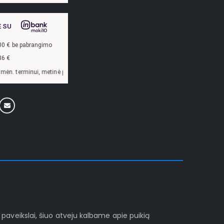
E SU
00
€ be pabrangimo
86
€
lūkanų norma –
13,9
%, sutarties sudarymo mokestis -
3
%, mėnesio sutarties moke
i paveikslai, šiuo atveju kalbame apie puikią