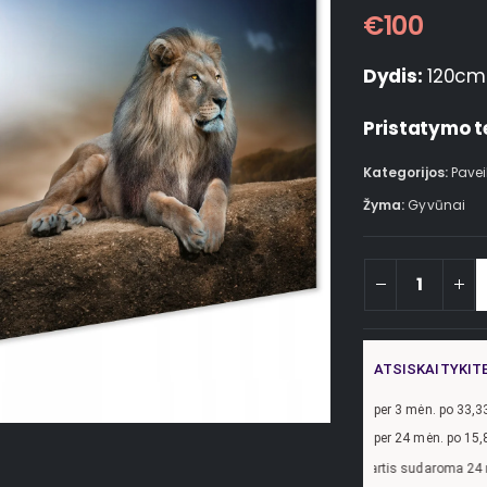
€
100
Dydis:
120cm
Pristatymo t
Kategorijos:
Pavei
Žyma:
Gyvūnai
ATSISKAITYKIT
per
3
mėn. po
33,3
per 24 mėn. po
15,
džiui, skolinantis
300,00
€, kai sutartis sudaroma 24 mėn. terminui, metinė pal