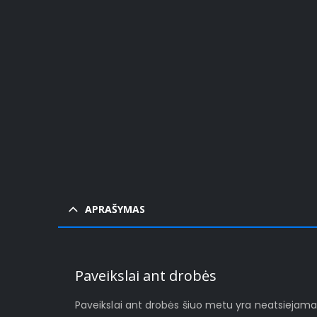
Pavyz
APRAŠYMAS
Paveikslai ant drobės
Paveikslai ant drobės šiuo metu yra neatsiejamas š