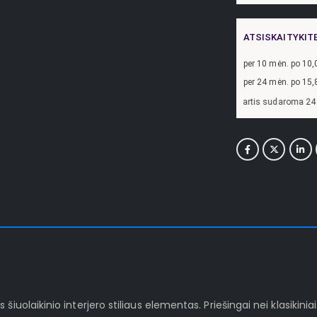
ATSISKAITYKIT
per
10
mėn. po
10,
per 24 mėn. po
15,
džiui, skolinantis
300,00
€, kai sutartis sudaroma 24 mėn. terminui, metinė pa
iuolaikinio interjero stiliaus elementas. Priešingai nei klasikinia