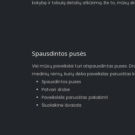
kokybę ir tobulą detalių atkūrimą. Be to, mūsų s
Spausdintos pusės
Visi mūsų paveikslai turi atspausdintas puses. D
medinių rėmų, kurių dėka paveikslas paruoštas ka
Spausdintos pusės
Patvari drobė
Paveikslėlis paruoštas pakabinti
Šiuolaikinė išvaizda