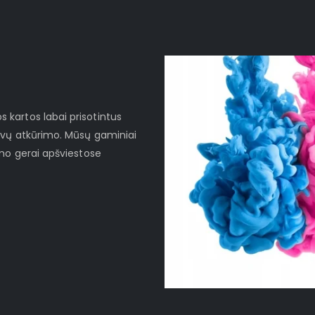
kartos labai prisotintus
lvų atkūrimo. Mūsų gaminiai
imo gerai apšviestose