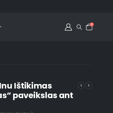
0
Inu Ištikimas
s” paveikslas ant
s