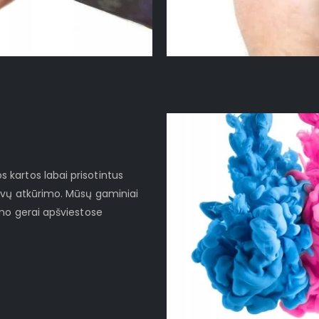
kartos labai prisotintus
lvų atkūrimo. Mūsų gaminiai
imo gerai apšviestose