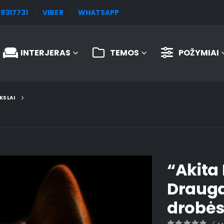
9317731
VIBER
WHATSAPP
INTERJERAS
TEMOS
POŽYMIAI
KSLAI
“Akita 
Drauga
drobė