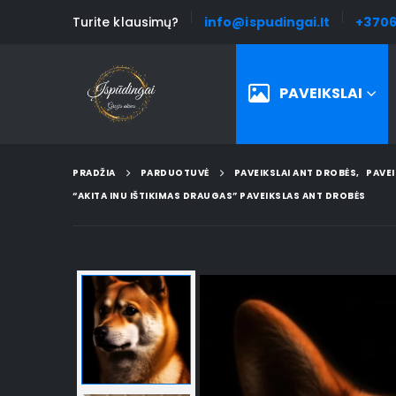
Turite klausimų?
info@ispudingai.lt
+3706
PAVEIKSLAI
PRADŽIA
PARDUOTUVĖ
PAVEIKSLAI ANT DROBĖS
,
PAVEI
“AKITA INU IŠTIKIMAS DRAUGAS” PAVEIKSLAS ANT DROBĖS