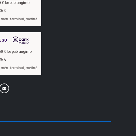
0
€ be pabrangimo
86
€
lūkanų norma –
13,9
%, sutarties sudarymo mokestis -
3
%, mėnesio sutarties mok
E SU
50
€ be pabrangimo
86
€
lūkanų norma –
13,9
%, sutarties sudarymo mokestis -
3
%, mėnesio sutarties mok