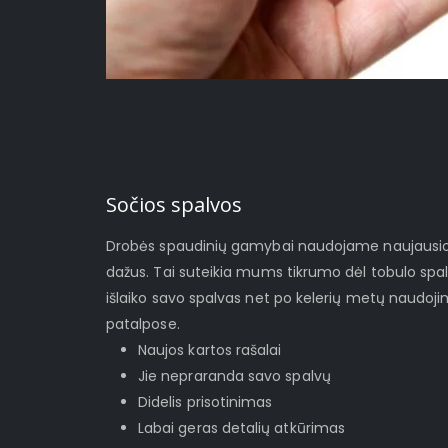
Sočios spalvos
Drobės spaudinių gamybai naudojame naujausios 
dažus. Tai suteikia mums tikrumo dėl tobulo spa
išlaiko savo spalvas net po kelerių metų naudoj
patalpose.
Naujos kartos rašalai
Jie nepraranda savo spalvų
Didelis prisotinimas
Labai geras detalių atkūrimas