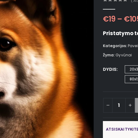
( A
0
out of 5
€
19
–
€
10
Pristatymo t
Kategorijos:
Pavei
Žyma:
Gyvūnai
DYDIS
20x
80x1
ATSISKAITYKIT