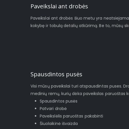
Paveikslai ant drobės
Paveikslai ant drobės šiuo metu yra neatsiejamas š
kokybę ir tobulą detalių atkūrimą. Be to, mūsų s
Spausdintos pusės
Visi mūsų paveikslai turi atspausdintas puses. D
medinių rėmų, kurių dėka paveikslas paruoštas ka
Spausdintos pusės
Patvari drobė
Paveikslėlis paruoštas pakabinti
Šiuolaikinė išvaizda