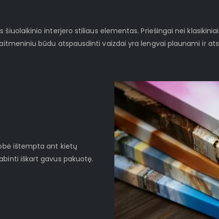
iuolaikinio interjero stiliaus elementas. Priešingai nei klasikinia
kaitmeniniu būdu atspausdinti vaizdai yra lengvai plaunami ir at
robė ištempta ant kietų
binti iškart gavus pakuotę.