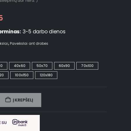
tsiliepimų dar nėra. )
5
erminas:
3-5 darbo dienos
kslai
,
Paveikslai ant drobės
30
40x60
50x70
60x90
70x100
20
100x150
120x180
Į KREPŠELĮ
E SU