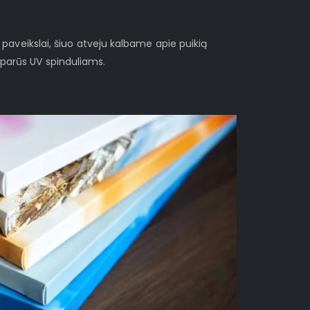
i paveikslai, šiuo atveju kalbame apie puikią
sparūs UV spinduliams.