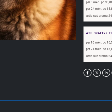
per
3
mėn. po
35,0
per 24 mėn. po
15,
zdžiui, skolinantis
300,00
€, kai sutartis sudaroma 24 mėn. terminui, metinė pa
ATSISKAITYKIT
per
10
mėn. po
10,
per 24 mėn. po
15,
zdžiui, skolinantis
300,00
€, kai sutartis sudaroma 24 mėn. terminui, metinė pa